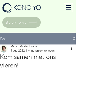
Boek ons
Post
Marjan Vandenbulcke
5 aug 2022
1 minuten om te lezen
Kom samen met ons
vieren!